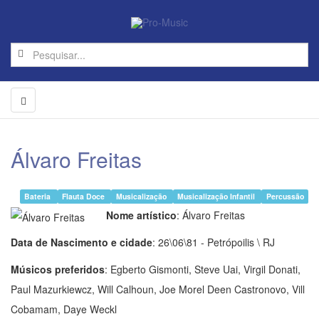
Álvaro Freitas
Bateria
Flauta Doce
Musicalização
Musicalização Infantil
Percussão
Nome artístico
: Álvaro Freitas
Data de Nascimento e cidade
: 26\06\81 - Petrópoilis \ RJ
Músicos preferidos
: Egberto Gismonti, Steve Uai, Virgil Donati,
Paul Mazurkiewcz, Will Calhoun, Joe Morel Deen Castronovo, Vill
Cobamam, Daye Weckl