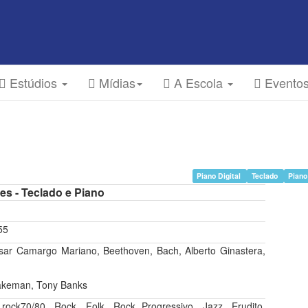
Estúdios
Mídias
A Escola
Evento
Piano Digital
Teclado
Piano
es - Teclado e Piano
55
sar Camargo Mariano, Beethoven, Bach, Alberto Ginastera,
Wakeman, Tony Banks
ock70/80, Rock, Folk, Rock Progressivo, Jazz, Erudito,