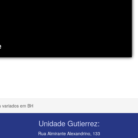
s variados em BH
Unidade Gutierrez:
Rua Almirante Alexandrino, 133