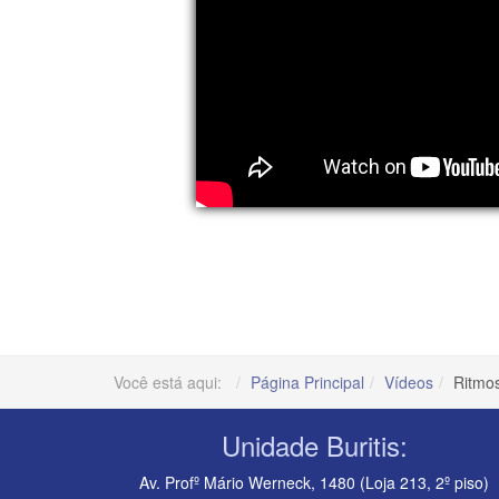
Você está aqui:
Página Principal
Vídeos
Ritmo
Unidade Buritis:
Av. Profº Mário Werneck, 1480 (Loja 213, 2º piso)